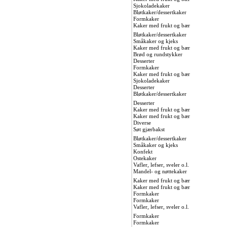
Sjokoladekaker
Bløtkaker/dessertkaker
Formkaker
Kaker med frukt og bær
Bløtkaker/dessertkaker
Småkaker og kjeks
Kaker med frukt og bær
Brød og rundstykker
Desserter
Formkaker
Kaker med frukt og bær
Sjokoladekaker
Desserter
Bløtkaker/dessertkaker
Desserter
Kaker med frukt og bær
Kaker med frukt og bær
Diverse
Søt gjærbakst
Bløtkaker/dessertkaker
Småkaker og kjeks
Konfekt
Ostekaker
Vafler, lefser, sveler o.l.
Mandel- og nøttekaker
Kaker med frukt og bær
Kaker med frukt og bær
Formkaker
Formkaker
Vafler, lefser, sveler o.l.
Formkaker
Formkaker