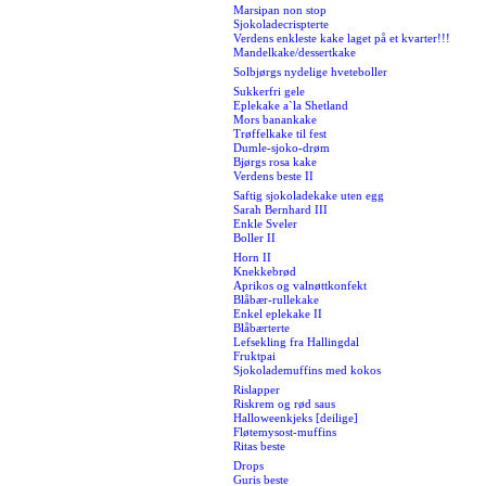
Marsipan non stop
Sjokoladecrispterte
Verdens enkleste kake laget på et kvarter!!!
Mandelkake/dessertkake
Solbjørgs nydelige hveteboller
Sukkerfri gele
Eplekake a`la Shetland
Mors banankake
Trøffelkake til fest
Dumle-sjoko-drøm
Bjørgs rosa kake
Verdens beste II
Saftig sjokoladekake uten egg
Sarah Bernhard III
Enkle Sveler
Boller II
Horn II
Knekkebrød
Aprikos og valnøttkonfekt
Blåbær-rullekake
Enkel eplekake II
Blåbærterte
Lefsekling fra Hallingdal
Fruktpai
Sjokolademuffins med kokos
Rislapper
Riskrem og rød saus
Halloweenkjeks [deilige]
Fløtemysost-muffins
Ritas beste
Drops
Guris beste