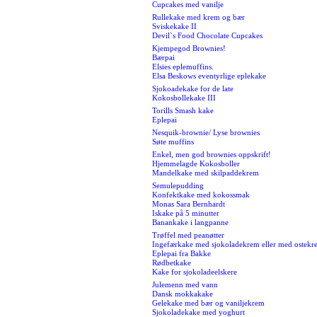
Cupcakes med vanilje
Rullekake med krem og bær
Sviskekake II
Devil`s Food Chocolate Cupcakes
Kjempegod Brownies!
Bærpai
Elsies eplemuffins.
Elsa Beskows eventyrlige eplekake
Sjokoadekake for de late
Kokosbollekake III
Torills Smash kake
Eplepai
Nesquik-brownie/ Lyse brownies
Søte muffins
Enkel, men god brownies oppskrift!
Hjemmelagde Kokosboller
Mandelkake med skilpaddekrem
Semulepudding
Konfektkake med kokossmak
Monas Sara Bernhardt
Iskake på 5 minutter
Banankake i langpanne
Trøffel med peanøtter
Ingefærkake med sjokoladekrem eller med ostekr
Eplepai fra Bakke
Rødbetkake
Kake for sjokoladeelskere
Julemenn med vann
Dansk mokkakake
Gelekake med bær og vaniljekrem
Sjokoladekake med yoghurt