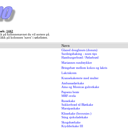
 søk:
1442
kk på kolonnenavnet du vil sortere på.
likk på kolonnen 'navn' i søkelisten.
Navn
Glazed doughnuts (donuts)
Surdeigsbaking - noen tips
Hamburgerbrød / Pølsebrød
Mariannes rundstykker
Bringebær mellom kokos og lakris
Lakriskrem
Kransekaketerte med multer
Ambassadørkake
Aina og Monicas gulrotkake
Papsens beste
MRF-svela
Russekake
Sukkerbrød til Bløtkake
Marsipankake
Klissekake (brownies )
Sting sjokoladekake
Skogsbærkake
Krydderkake III