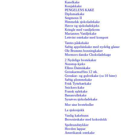
Kanelkake
Konjakkake
PENGELENS KAKE
Diplomatkake
Seigmenn II
Himmelsk sjokoladekake
Havre og sjokoladekjeks
Kringle med vaniljekrem
Mariannes Vaniljekake
Lettvint ostekake med kompott
Tantes påskekake
Saftig appelsinkake med nydelig glasur
Ole Brumms honningkaker
Mormors danske Chokoladekage
2 Nydelige hvetekaker
Nonstop-kjeks
Ellens Daimiskake
Gresskarmuffins 12 stk.
Gresskar- og gulrotkake (ca 10 biter)
Saftig plommekake
Frisk Tyttebærkake
Snickers-kake
Fransk eplekake
Bananrullekake
Synøves sjokoladekake
Mor sine hveteboller
La sjokosjokk
Vanlig kakebunn
Brownieskake med kokoslokk
Speltrundstykker
Hovden lappar
Amerikansk ostekake