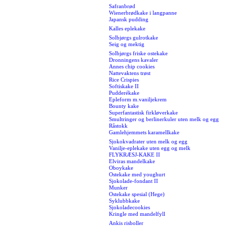
Safranbrød
Wienerbrødkake i langpanne
Japansk pudding
Kalles eplekake
Solbjørgs gulrotkake
Seig og mektig
Solbjørgs friske ostekake
Dronningens kavaler
Annes chip cookies
Nattevaktens trøst
Rice Crispies
Softiskake II
Pudderékake
Epleform m.vaniljekrem
Bounty kake
Superfantastisk firkløverkake
Smultringer og berlinerkuler uten melk og egg
Råstokk
Gamlehjemmets karamellkake
Sjokokvadrater uten melk og egg
Vanilje-eplekake uten egg og melk
FLYKRÆSJ-KAKE II
Elviras mandelkake
Oboykake
Ostekake med youghurt
Sjokolade-fondant II
Munker
Ostekake spesial (Hege)
Syklubbkake
Sjokoladecookies
Kringle med mandelfyll
Ankis risboller