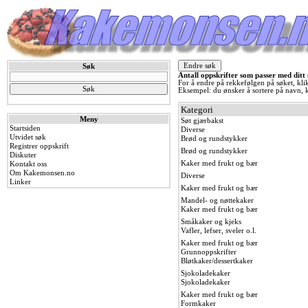
Endre søk
Søk
Antall oppskrifter som passer med ditt
For å endre på rekkefølgen på søket, kli
Eksempel: du ønsker å sortere på navn, k
Kategori
Meny
Søt gjærbakst
Startsiden
Diverse
Utvidet søk
Brød og rundstykker
Registrer oppskrift
Brød og rundstykker
Diskuter
Kaker med frukt og bær
Kontakt oss
Om Kakemonsen.no
Diverse
Linker
Kaker med frukt og bær
Mandel- og nøttekaker
Kaker med frukt og bær
Småkaker og kjeks
Vafler, lefser, sveler o.l.
Kaker med frukt og bær
Grunnoppskrifter
Bløtkaker/dessertkaker
Sjokoladekaker
Sjokoladekaker
Kaker med frukt og bær
Formkaker