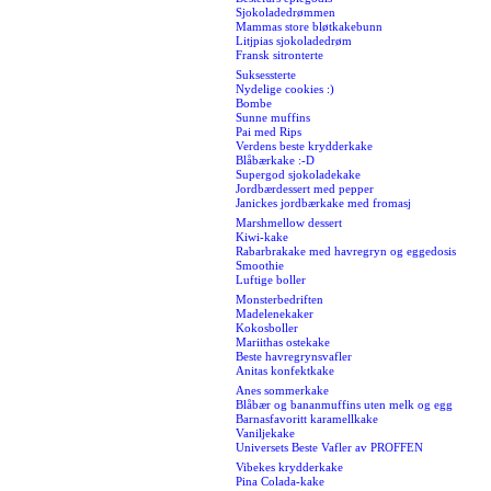
Sjokoladedrømmen
Mammas store bløtkakebunn
Litjpias sjokoladedrøm
Fransk sitronterte
Suksessterte
Nydelige cookies :)
Bombe
Sunne muffins
Pai med Rips
Verdens beste krydderkake
Blåbærkake :-D
Supergod sjokoladekake
Jordbærdessert med pepper
Janickes jordbærkake med fromasj
Marshmellow dessert
Kiwi-kake
Rabarbrakake med havregryn og eggedosis
Smoothie
Luftige boller
Monsterbedriften
Madelenekaker
Kokosboller
Mariithas ostekake
Beste havregrynsvafler
Anitas konfektkake
Anes sommerkake
Blåbær og bananmuffins uten melk og egg
Barnasfavoritt karamellkake
Vaniljekake
Universets Beste Vafler av PROFFEN
Vibekes krydderkake
Pina Colada-kake