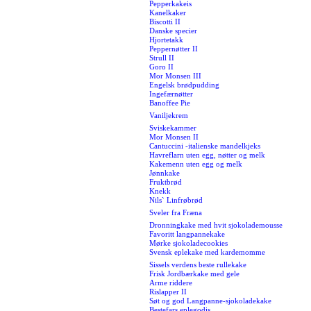
Pepperkakeis
Kanelkaker
Biscotti II
Danske specier
Hjortetakk
Peppernøtter II
Strull II
Goro II
Mor Monsen III
Engelsk brødpudding
Ingefærnøtter
Banoffee Pie
Vaniljekrem
Sviskekammer
Mor Monsen II
Cantuccini -italienske mandelkjeks
Havreflarn uten egg, nøtter og melk
Kakemenn uten egg og melk
Jønnkake
Fruktbrød
Knekk
Nils` Linfrøbrød
Sveler fra Fræna
Dronningkake med hvit sjokolademousse
Favoritt langpannekake
Mørke sjokoladecookies
Svensk eplekake med kardemomme
Sissels verdens beste rullekake
Frisk Jordbærkake med gele
Arme riddere
Rislapper II
Søt og god Langpanne-sjokoladekake
Bestefars eplegodis