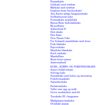
Peanøttkjeks
Gelekake med tyttebær
Bløtkake med tyttebær
Englenes beste Snickerskake!
Ann Karins saftige langpannekake
Jordbærmousse kake
Fromasjkake m/gelelokk
Barnas Beste Sjokoladekake
Rå jordbæris
Sukkerbrød II
Dots iskake
Dots Kake
Oreo Dream Cake
Fru Svåsands mandelkake med druer.
Frisk bløtkake
Popcornkake
Mambeks bløtekake
Kavli ostekake
Mandelflarn
Berits brune pinner
Ambrosiabrød
KURS-, KORPS- OG FORENINGSKAKE
Jennys firkløverkake
Solveigs kake
Semulekake med kokos og sitronsirup
Fruktfromasjkake
Septemberkake
Parfaitostekake
Vafler uten egg og melk
Grove rundstykker med kli
Toscakake III i langpanne
Mjølgamper/strøkaker
Ovnsbakt ananas