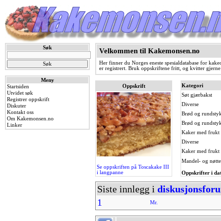
Søk
Velkommen til Kakemonsen.no
Her finner du Norges eneste spesialdatabase for kakeop
er registrert. Bruk oppskriftene fritt, og kvitter gjer
Meny
Kategori
Oppskrift
Startsiden
Utvidet søk
Søt gjærbakst
Registrer oppskrift
Diverse
Diskuter
Kontakt oss
Brød og rundsty
Om Kakemonsen.no
Brød og rundsty
Linker
Kaker med frukt
Diverse
Kaker med frukt
Mandel- og nøtt
Se oppskriften på Toscakake III
i langpanne
Oppskrifter i 
Siste innlegg i
diskusjonsfor
1
Mr.